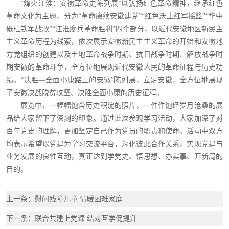
“烽火江淮：安徽革命史陈列展”以弘扬红色革命精神，继承红色
革命文化为主题，分为“革命赓续安徽建党”“红色沃土红军摇篮”“华中
砥柱铁军战歌”“江淮鏖兵革命胜利”四个部分，以近代安徽地区新民主
主义革命历程为线索，依次展示安徽新民主主义革命的开始和安徽地
方党组织的创建以及土地革命战争时期、抗日战争时期、解放战争时
期安徽的革命斗争，全方位地展现近代安徽人民的革命征程与历史功
绩。“决胜—全面小康路上的安徽”陈列展，立足安徽，全方位地展现
了安徽决战脱贫攻坚、决胜全面小康的历史征程。
展览中，一幅幅饱含历史积淀的照片，一件件饱经岁月沧桑的展
品给大家留下了深刻的印象。通过此次参观学习活动，大家加深了对
百年党史的理解，更加坚定自己作为党员的职责和使命。活动中双方
均表示希望以党建为学习交流平台，深化彼此合作关系，实现党建与
业务发展的良性互动，真正达到学党史、悟思想、办实事、开新局的
目的。
上一条：慰问残障儿童 情暖困难家庭
下一条：联合共建上党课 结对互学促提升