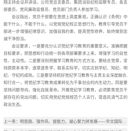
翔主持会议并讲话，公司党总支委员、集团派驻纪检监察专员、各支
部委员、党风廉政监督员、党员部门负责人参加学习。
会议指出，党员干部要在思想上高度重视，正确认识《条例》中
能干什么，不能干什么，以党规党纪校正思想行为，教育引导党员干
部进一步增强纪律意识、加强自我约束、提高党性修养，始终做到忠
诚干净担当。
会议要求，一是要充分认识党纪学习教育的重要意义。准确把握
目标要求，把思想和行动统一到各项部署要求上来，增强学习的自觉
性、主动性。二是要深刻把握学习教育的方式方法。要结合党章，坚
持原原本本学、逐章逐条学、联系实际学，切实达到学纪、知纪、明
纪、守纪的成效。三是要坚持抓好党纪学习教育与主责主业深度融合,
知行合一，将党纪学习教育成果转化为干事创业的内生动力。四是要
坚持问题导向，强化自我革命。开展党纪学习教育，必须聚焦党员干
部存在的突出问题，切实用党纪党规规范个人言行，营造风清气正的
政治生态。
上一条：明思路、强作风、提能力，凝心聚力拼发展——华文国际召开5月份经营分析会