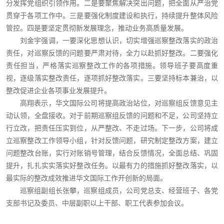
分发挥党组织引领作用。二是要聚焦解决突出问题，把全面从严治党
贯穿于各项工作中。三是要强化制度建设和执行，持续提升整体风险
管控。四是要坚定贯彻新发展理念，推动业务高质量发展。
刘金宇强调，一要深化思想认识，切实增强巡察整改落实的政治
责任，对巡察反馈的问题要严肃对待，全力以赴抓好整改。二要强化
责任担当，严格落实巡察整改工作的各项措施。领导班子要高度重
视，逐级落实整改责任，逐项抓好整改落实。三要坚持标本兼治，以
整改促进企业各项事业发展提升。
高翔表示，华文国际公司将提高政治站位，对巡察组反馈意见主
动认领，全盘接收。对于前期巡察组反馈的问题和不足，公司坚持立
行立改，把责任压实到位，从严整改、不走过场。下一步，公司将成
立巡察整改工作领导小组，针对反馈问题，研究制定整改方案，建立
问题整改台账，实行对账销号管理，结合反馈情况，全面总结、巩固
提升，扎扎实实落实好整改任务。以最有力的措施抓好整改落实，以
最实际的整改成效推进华文国际工作开创新的局面。
巡察组副组长张攀，巡察组成员，公司党总支、经营班子、各党
支部书记及委员、中层副职以上干部、职工代表参加会议。