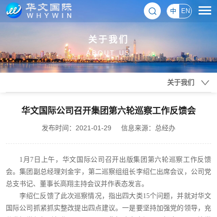
中
EN
关于我们
ABOUT US
关于我们
华文国际公司召开集团第六轮巡察工作反馈会
发布时间：2021-01-29
信息来源：总经办
1月7日上午，华文国际公司召开出版集团第六轮巡察工作反馈
会。集团副总经理刘金宇，第二巡察组组长李绍仁出席会议，公司党
总支书记、董事长高翔主持会议并作表态发言。
李绍仁反馈了此次巡察情况，指出四大类15个问题，并就对华文
国际公司抓紧抓实整改提出四点建议。一是要坚持加强党的领导，充